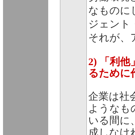
なものに
ジェント
それが、
2) 「
るために
企業は社
ようなも
いる間に
成しなけ