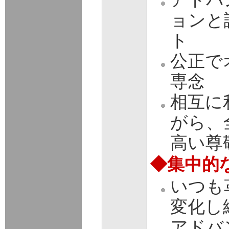
ョンと
ト
公正で
専念
相互に
がら、
高い尊
◆集中的
いつも
変化し
アドバ