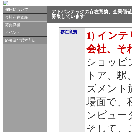
採用について
アドバンテックの存在意義、企業価値
募集しています
会社存在意義
募集職種
存在意義
1) イ
イベント
応募及び選考方法
会社、そ
ショッピ
トア、駅
ズメント
場面で、
ンピュー
そして、